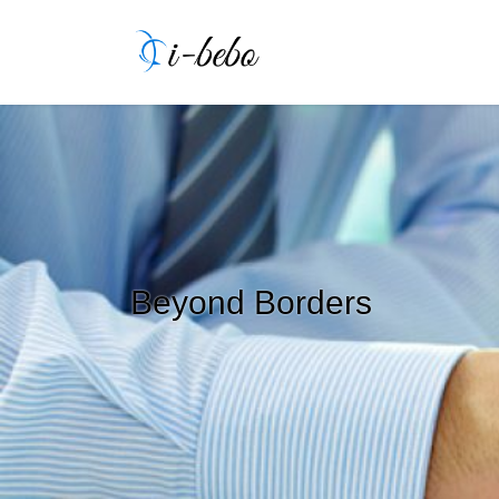
コ
ナ
ン
ビ
テ
ゲ
ン
ー
ツ
シ
へ
ョ
ス
ン
キ
に
ッ
移
プ
動
Beyond Borders